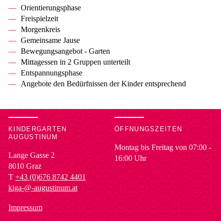
Orientierungsphase
Freispielzeit
Morgenkreis
Gemeinsame Jause
Bewegungsangebot - Garten
Mittagessen in 2 Gruppen unterteilt
Entspannungsphase
Angebote den Bedürfnissen der Kinder entsprechend
KINDERGARTEN
ÖFFNUNGSZEITEN
AUGUSTINUM
Montag bis Freitag von 07:00 -
Lange Gasse 2
16:00 Uhr
8010
Graz
T
+43 (0)676 8742 4401
kiga-@-augustinum.at
Impressum